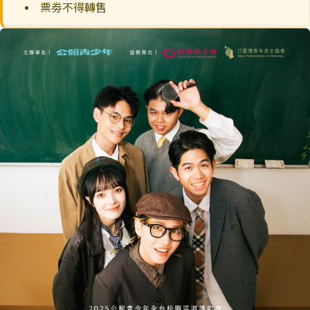
票劵不得轉售