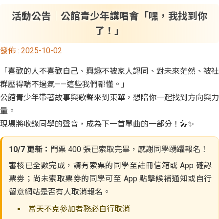
活動公告｜公館青少年講唱會「嘿，我找到你
了！」
發佈 :
2025-10-02
「喜歡的人不喜歡自己、興趣不被家人認同、對未來茫然、被社
群壓得喘不過氣——這些我們都懂。」
公館青少年帶著故事與歌聲來到東華，想陪你一起找到方向與力
量。
現場將收錄同學的聲音，成為下一首單曲的一部分！🎤✨
10/7 更新：
門票 400 張已索取完畢，感謝同學踴躍報名！
審核已全數完成，請有索票的同學至註冊信箱或 App 確認
票劵；尚未索取票劵的同學可至 App 點擊候補通知或自行
留意網站是否有人取消報名。
當天不克參加者務必自行取消