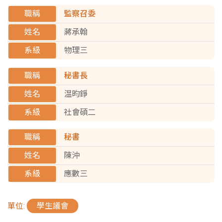
監察召委
蔣承翰
物理三
秘書長
温昀錚
社會碩二
秘書
陳沖
應數三
單位:
學生議會