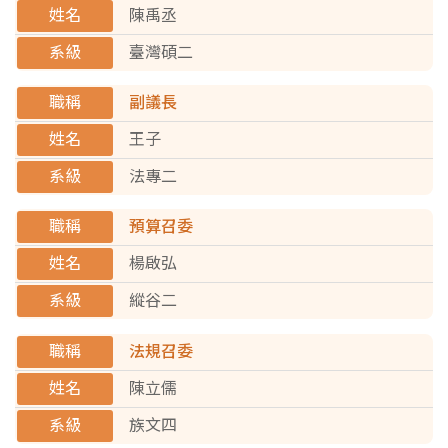
陳禹丞
資訊公開專區
臺灣碩二
法規彙編
副議長
粉絲專頁
王子
法專二
預算召委
楊啟弘
縱谷二
法規召委
陳立儒
族文四