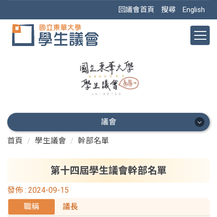
跳
回議會首頁
搜尋
English
到
主
要
內
容
區
議會
首頁
學生議會
幹部名單
議會
最新公告
第十四屆學生議會幹部名單
發佈 :
2024-09-15
幹部名單
議長
本屆成員