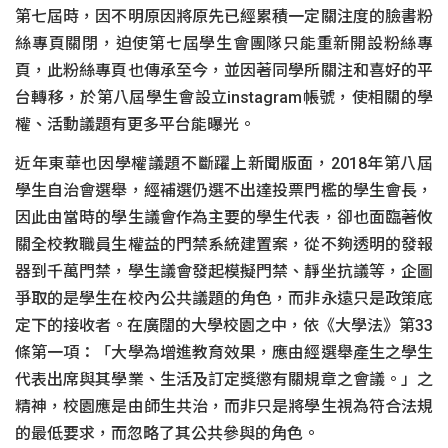
第七屆時，因不明原因將原先已經累積一定關注度的臉書粉
絲專頁關閉，迫使第七屆學生會團隊只能重新開設粉絲專
頁，此粉絲專頁也傳承至今，並因著同學所關注和喜好的平
台轉移，於第八屆學生會設立instagram帳號，使相關的學
權、活動議題有更多平台能曝光。
近年東華也因學權議題不斷躍上新聞版面，2018年第八屆
學生自治會選舉，經補選仍選不出達投票門檻的學生會長，
因此由當時的學生議會作為主要的學生代表，卻也面臨著攸
關全校教職員生權益的門禁系統建置案，從不夠透明的發報
器到千萬門禁，學生議會發起模擬門禁、靜坐抗議等，企圖
爭取的是學生在校內公共議題的角色，而非永遠只是政策底
定下的接收者。在廣闊的大學校園之中，依《大學法》第33
條第一項：「大學為增進教育效果，應由經選舉產生之學生
代表出席與其學業、生活及訂定獎懲有關規章之會議。」之
精神，校園應是由師生共治，而非只是將學生視為符合法規
的最低要求，而忽略了其公共參與的角色。