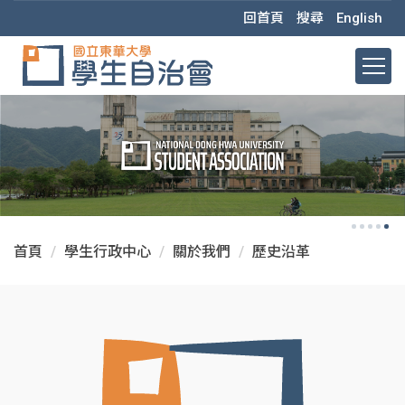
跳
回首頁
搜尋
English
到
主
要
內
容
區
首頁
學生行政中心
關於我們
歷史沿革