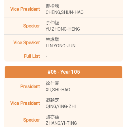
鄭橓㠙
CHENG,SHUN-HAO
余仲恆
YU,ZHONG-HENG
林詠駿
LIN,YONG-JUN
-
#06 - Year 105
徐仕豪
XU,SHI-HAO
卿潁芝
QING,YING-ZHI
張亦廷
ZHANG,YI-TING