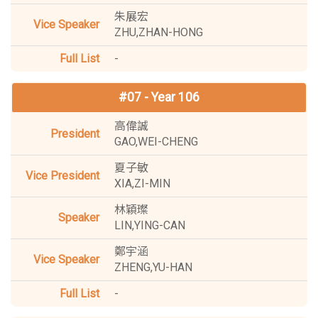
朱展宏
ZHU,ZHAN-HONG
-
#07 - Year 106
高偉誠
GAO,WEI-CHENG
夏子敏
XIA,ZI-MIN
林穎璨
LIN,YING-CAN
鄭宇涵
ZHENG,YU-HAN
-