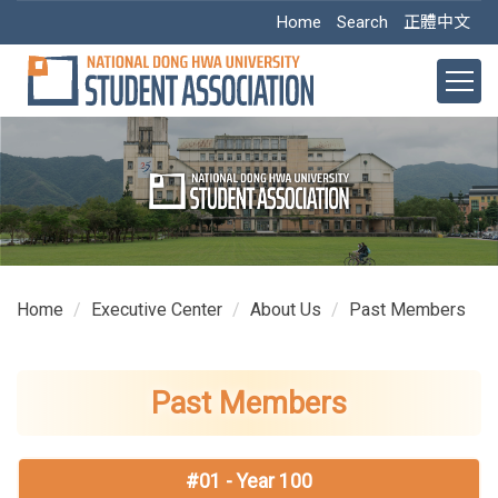
Jump
Home
Search
正體中文
to
the
main
content
block
Home
Executive Center
About Us
Past Members
Past Members
#01 - Year 100