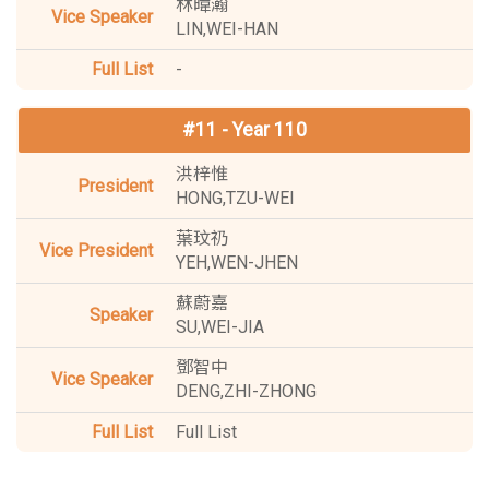
林暐瀚
LIN,WEI-HAN
-
#11 - Year 110
洪梓惟
HONG,TZU-WEI
葉玟礽
YEH,WEN-JHEN
蘇蔚嘉
SU,WEI-JIA
鄧智中
DENG,ZHI-ZHONG
Full List