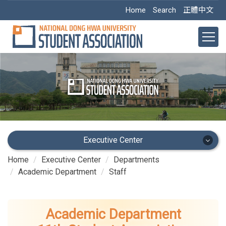
Jump
Home
Search
正體中文
to
the
main
content
block
Executive Center
Home
Executive Center
Departments
Executive Center
Academic Department
Staff
Main Office
Academic Department
Academic Dept.