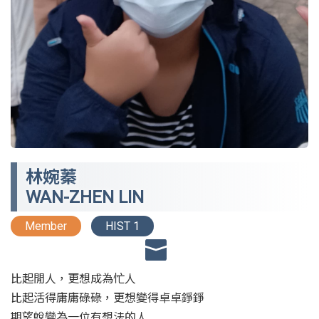
林婉蓁
WAN-ZHEN LIN
Member
HIST 1
比起閒人，更想成為忙人
比起活得庸庸碌碌，更想變得卓卓錚錚
期望蛻變為一位有想法的人