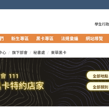
學生行
們
新生專區
黑卡專區
法規彙編
網站導覽
中心
旗下部會
秘書處
東華黑卡
生會
111
黑卡特約店家