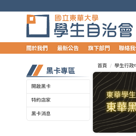
跳
到
主
要
內
容
關於我們
最新公告
旗下部門
聯絡我
區
首頁
學生行政
黑卡專區
開啟黑卡
東華學
特約店家
東華
黑卡消息