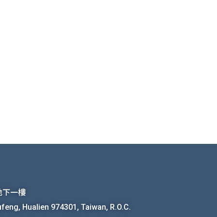
館地下一樓
ufeng, Hualien 974301, Taiwan, R.O.C.