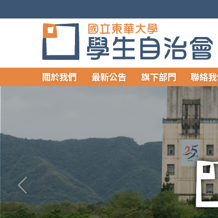
跳
到
主
要
內
容
關於我們
最新公告
旗下部門
聯絡我
區