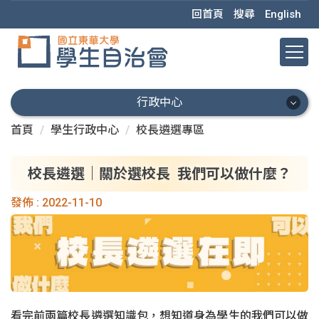
跳
回首頁
搜尋
English
到
主
要
內
容
行政中心
區
首頁
學生行政中心
校長遴選專區
行政中心
會本部
校長遴選｜關於選校長 ​ 我們可以做什麼？
發佈 :
2022-11-10
秘書處
學術部
學權部
活動部
看完前兩篇校長遴選知識包，想知道身為學生的我們可以做