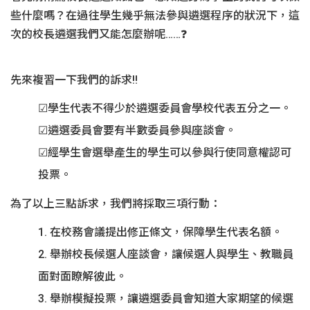
設計部
些什麼嗎？在過往學生幾乎無法參與遴選程序的狀況下，這
次的校長遴選我們又能怎麼辦呢……❓
國際部
資訊發展部
先來複習一下我們的訴求‼️
學生代表不得少於遴選委員會學校代表五分之一。
遴選委員會要有半數委員參與座談會。
經學生會選舉產生的學生可以參與行使同意權認可
投票。
為了以上三點訴求，我們將採取三項行動：
在校務會議提出修正條文，保障學生代表名額。
舉辦校長候選人座談會，讓候選人與學生、教職員
面對面瞭解彼此。
舉辦模擬投票，讓遴選委員會知道大家期望的候選