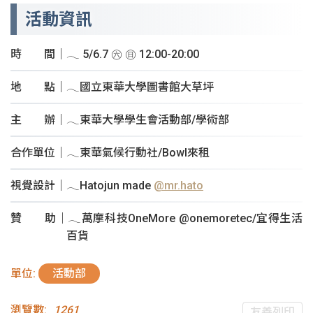
活動資訊
時 間｜𓂃 5/6.7 ㊅ ㊐ 12:00-20:00
地 點｜𓂃國立東華大學圖書館大草坪
主 辦｜𓂃東華大學學生會活動部/學術部
合作單位｜𓂃東華氣候行動社/Bowl來租
視覺設計｜𓂃Hatojun made
@mr.hato
贊 助｜𓂃萬摩科技OneMore @onemoretec/宜得生活
百貨
單位:
活動部
瀏覽數:
1261
友善列印