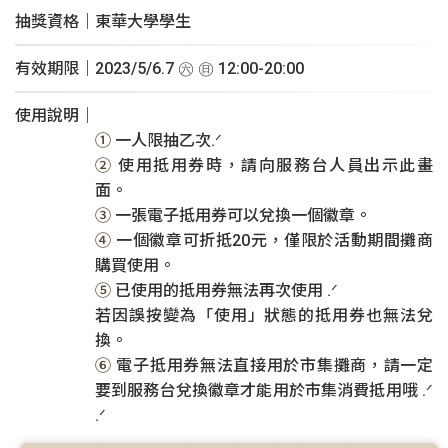
設計部
抽獎資格｜東華大學學生
國際部
有效期限｜2023/5/6.7 ㊅ ㊐ 12:00-20:00
資訊發展部
使用說明｜
①
一人限抽乙次.ᐟ
②
使用抵用券時，請向服務台人員出示此畫
面。
③
一張電子抵用券可以兌換一個徽章。
④
一個徽章可折抵20元，僅限於活動期間攤商
購買使用。
⑤
已使用的抵用券無法再次使用 .ᐟ
若因誤按變為「使用」狀態的抵用券也無法兌
換。
⑥
電子抵用券無法直接用於市集攤商，請一定
要到服務台兌換徽章才能用於市集消費抵用哦 .ᐟ
.ᐟ