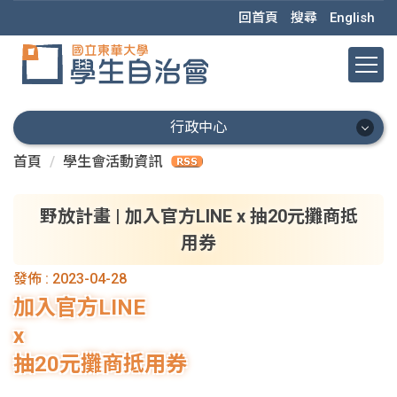
跳
回首頁
搜尋
English
到
主
要
內
容
行政中心
區
首頁
學生會活動資訊
行政中心
會本部
野放計畫 | 加入官方LINE x 抽20元攤商抵
用券
秘書處
發佈 :
2023-04-28
學術部
加入官方LINE
x
學權部
抽20元攤商抵用券
活動部