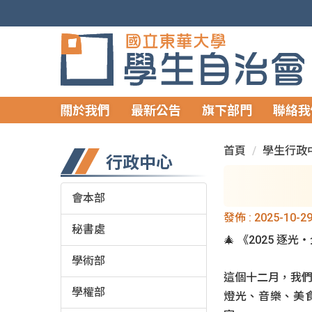
跳
到
主
要
內
容
關於我們
最新公告
旗下部門
聯絡我
區
首頁
學生行政
行政中心
會本部
發佈 :
2025-10-2
秘書處
🎄 《2025 逐
學術部
這個十二月，我們
學權部
燈光、音樂、美