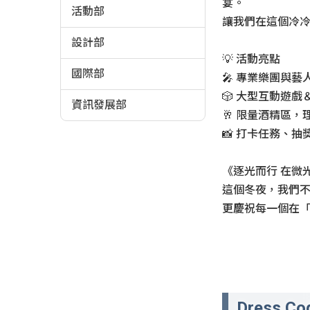
宴。
活動部
讓我們在這個冷冷的
設計部
💡 活動亮點
國際部
🎤 專業樂團與藝
🎲 大型互動遊戲
資訊發展部
🥂 限量酒精區，
📸 打卡任務、抽
《逐光而行 在微光
這個冬夜，我們
更慶祝每一個在
Dress Co