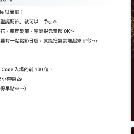
ode 很簡單：
誕配飾」就可以！🎅🏻❄️
花、麋鹿髮箍、聖誕襪元素都 OK～
有一點點節日感，就能把氣氛堆起來 𖢔꙳𐂂𖥧𖥧
 Code 入場的前 100 位，
小禮物 🎁
記得早點來～）