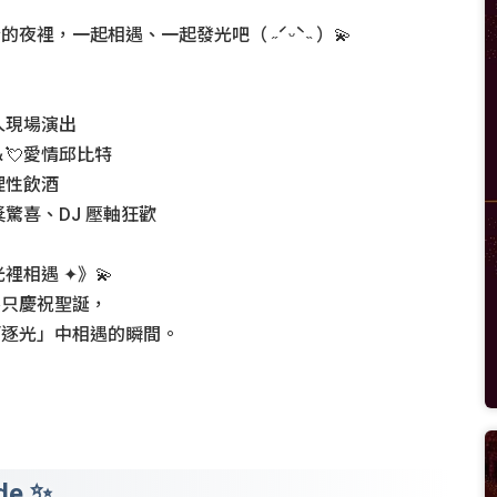
夜裡，一起相遇、一起發光吧（ ˶ˊᵕˋ˵ ）💫
人現場演出
＆💘愛情邱比特
理性飲酒
獎驚喜、DJ 壓軸狂歡
裡相遇 ✦》💫
不只慶祝聖誕，
「逐光」中相遇的瞬間。
de ✨