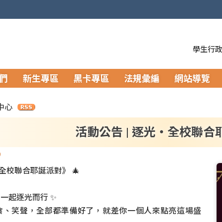
學生行
們
新生專區
黑卡專區
法規彙編
網站導覽
中心
活動公告 | 逐光・全校聯合
9
光・全校聯合耶誕派對》 🎄
一起逐光而行 ✨
食、笑聲，全部都準備好了，就差你一個人來點亮這場盛