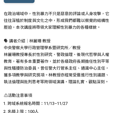
設計部
在政治場域中，性別暴力不只是惡意的評論或人身攻擊，它
國際部
往往深植於制度與文化之中，形成我們都難以察覺的結構性
壓迫，本次講座將帶領大家理解性別暴力的各種樣貌。
資訊發展部
🗣️ 講者介紹｜林麗珊 教授
中央警察大學行政管理學系暨研究所／教授
林麗珊教授專長於性別研究、警政倫理、後現代哲學與人權
教育，著有多本重要著作，並於各級政府長期擔任性別平等
與性騷擾防治委員。曾任警大行管系主任、通識中心主任，
獲多項教學與研究獎項。林教授亦經常受邀進行性別議題、
執法倫理與批判思考等跨領域演講，理論扎實、觀點深刻。
⚠️活動注意事項
跨域系統報名時間：11/13–11/27
名額上限：100人