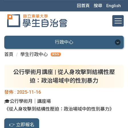
跳
回首頁
搜尋
English
到
主
要
內
容
行政中心
區
首頁
學生行政中心
行政中心
會本部
公行學術月講座 | 從人身攻擊到結構性壓
迫：政治場域中的性別暴力
秘書處
發佈 :
2025-11-16
學術部
🎓公行學術月｜講座場
《從人身攻擊到結構性壓迫：政治場域中的性別暴力》
學權部
活動部
👉 立即報名