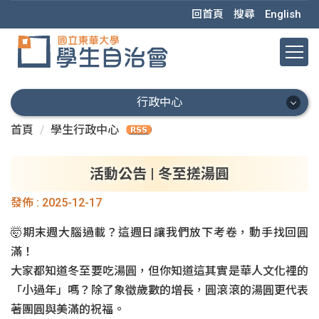
跳
回首頁
搜尋
English
到
主
要
內
容
行政中心
區
首頁
學生行政中心
行政中心
會本部
活動公告 | 冬至搓湯圓
發佈 :
2025-12-17
秘書處
🤯期末週大腦過載？這週日讓我們放下考卷，動手找回圓
學術部
滿！
學權部
大家都知道冬至要吃湯圓，但你知道這其實是華人文化裡的
「小過年」嗎？除了象徵歲數的增長，圓滾滾的湯圓更代表
活動部
著團圓與美滿的祝福。