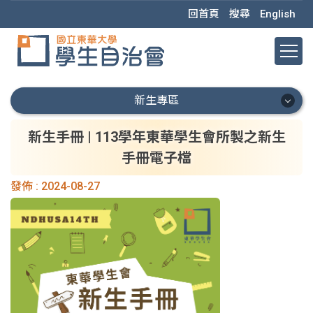
跳
回首頁
搜尋
English
到
主
要
內
容
新生專區
區
新生專區
新生手冊 | 113學年東華學生會所製之新生
手冊電子檔
新生首頁
發佈 :
2024-08-27
重要資訊
新生懶人包
重要時程
新生 Q&A