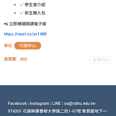
✅ 學生會介紹
✅ 新生懶人包
📲 立即掃碼閱讀電子版
https://reurl.cc/yv14Wl
單位:
行政中心
瀏覽數:
892
友善列印
Facebook
|
Instagram
|
LINE
|
sa@ndhu.edu.tw
974301 花蓮縣壽豐鄉大學路二段1-67號 集賢館地下一