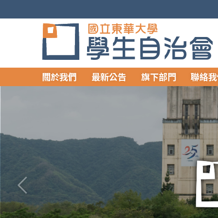
跳
到
主
要
內
容
關於我們
最新公告
旗下部門
聯絡我
區