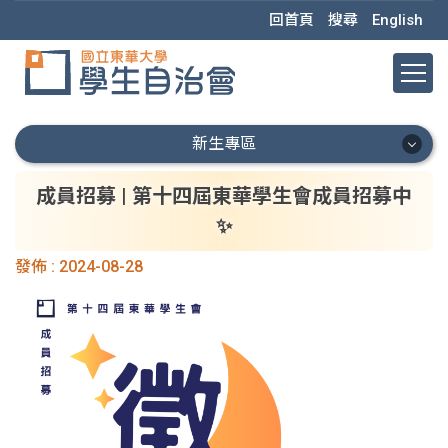
跳
回首頁
搜尋
English
到
主
要
內
容
新生專區
區
新生專區
成員招募 | 第十四屆東華學生會成員招募中
✨
新生首頁
發佈 :
2024-08-28
重要資訊
新生懶人包
重要時程
新生 Q&A