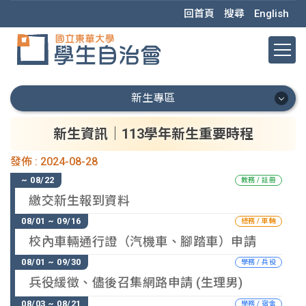
跳
回首頁
搜尋
English
到
主
要
內
容
新生專區
區
新生專區
新生資訊｜113學年新生重要時程
發佈 :
2024-08-28
新生首頁
教務 / 註冊
重要資訊
繳交新生報到資料
總務 / 車輛
新生懶人包
校內車輛通行證（汽機車、腳踏車）申請
重要時程
學務 / 兵役
兵役緩徵、儘後召集網路申請 (生理男)
新生 Q&A
學務 / 宿舍