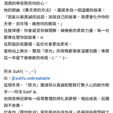
清透的嗓音照亮你的心。
設計部
她的歌曲 《養天使的方法》，靈感來自一個溫暖的故事：
國際部
「若能以最真誠的話語，訴說自己的故事，我便會化作你的
天使，去珍惜、擁抱你的脆弱。」
資訊發展部
在旋律裡，你會感受到被理解、被療癒的柔軟力量，每一句
都像在替你說故事。❄️
在耶誕的氛圍裡，這份光會更加柔亮。
當她站上舞台，整個「逐光」的夜晚都會被溫暖包圍，像替
這一年留下最療癒的收尾。(˶ˊᵕˋ˵)✨
阿夫 Suhf( ´◔ ‸◔`)
IG：
@suhfu.unbreakable
這個冬夜，「逐光」邀請到以真誠和堅毅打動人心的創作歌
手——阿夫 Suhf 🎤
他用音樂記錄每一段現實裡的掙扎與夢想，唱出成長、孤獨
與不放棄。
代表作〈跟你對話〉寫的是他在送外送、追夢與自我懷疑之