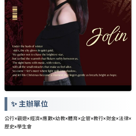
✨ 主辦單位
公行×觀遊×經濟×應數×幼教×體育×企管×教行×財金×法律×
歷史×學生會