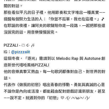
間的對話。
那些看似平凡的日子裡，他用節奏和文字堆出一種真實——
提醒每個努力生活的人：「你並不孤單，我也在這裡。」🎵
在耶誕的夜裡，讓阿夫的歌聲陪你走一段路，一起把那些還
沒說完的話，用音樂慢慢說完。
PIZZALI - ☁︎ ☪︎ 🎶
IG：
@pizzzalit
這個冬夜，「逐光」邀請到以 Melodic Rap 與 Autotune 創
造新世代嘻哈風格PIZZALI
他的音樂真摯又熱血，每一句歌詞都像對自己、對世界的對
話。
代表作《做我的初戀》唱出青春的悸動、勇氣與真誠的心意
不論你是內向或活潑，都能藉由配對遊戲認識新朋友，甚至
——說不定，就遇到你的「初戀」💛 ⁄(⁄ ⁄•⁄ω⁄•⁄ ⁄)⁄