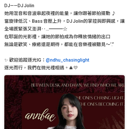
DJ——DJ Jolin
她用混音和音波串起夜裡的能量，讓你跟著節拍擺動 ♪
當旋律低沉、Bass 音壓上升，DJ Jolin的掌控與即興感，讓
全場既緊張又澎湃‥…━━━☆
在耶誕的光影裡，讓她的節拍成為你釋放情緒的出口
無論是歡笑、療癒還是期待，都能在音樂裡被聽見～‘.“
✨ 歡迎追蹤逐光IG：
@ndhu_chasinglight
逐光而行，我們在微光裡相遇。🎄💛