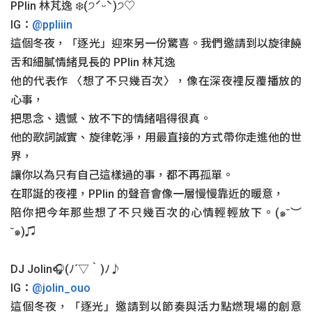
PPlin 林芃逸 ❄️(੭ˊᵕˋ)੭♡
IG：
@ppliiin
這個冬夜，「逐光」迎來另一份驚喜。我們邀請到以旋律饒
舌和細膩情緒見長的 PPlin 林芃逸
他的代表作 〈想了不只幾百次〉，像在深夜裡反覆播放的
心事，
把思念、遺憾、放不下的情緒唱得很真。
他的歌詞誠實、旋律乾淨，用最直接的方式帶你走進他的世
界，
讓你以為只有自己這樣過的事，都不再孤單。
在耶誕的夜裡，PPlin 的聲音會像一層慢慢靠近的暖意，
陪你把今年那些想了不只幾百次的心情輕輕放下。(๑˘︶
˘๑)♫
DJ Jolin🎧(ﾉ´▽｀)ﾉ♪
IG：
@jolin_ouo
這個冬夜，「逐光」邀請到以節奏與活力點燃現場的創意