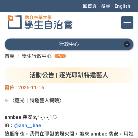
跳
回首頁
搜尋
English
到
主
要
內
容
行政中心
區
首頁
學生行政中心
行政中心
會本部
活動公告 | 逐光耶趴特邀藝人
發佈 :
2025-11-16
秘書處
✨ 〈逐光｜特邀藝人揭曉〉
學術部
學權部
annbae 裴安❄️₍ᐢ •͈ ༝ •͈ ᐢ₎♡
IG：
@ann__bae
活動部
這個冬夜，我們在耶誕的燈火間，迎來 annbae 裴安，用她