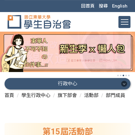
跳
回首頁
搜尋
English
到
主
要
內
容
區
行政中心
首頁
學生行政中心
旗下部會
活動部
部門成員
行政中心
會本部
秘書處
第15屆活動部